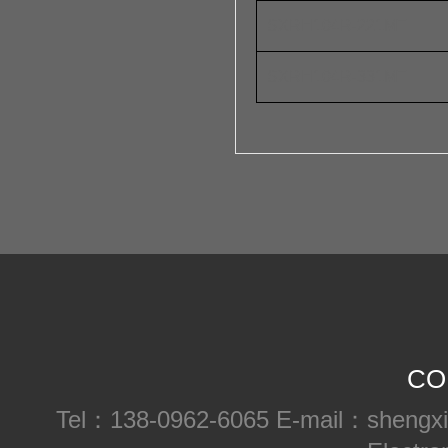
SXRH104R-221MT
SXRH104R-331MT
CO
Tel：138-0962-6065
E-mail：shengx