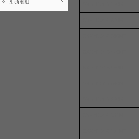
射频电阻
SXRH104R-150MT
SXRH104R-220MT
SXRH104R-330MT
SXRH104R-470MT
SXRH104R-560MT
SXRH104R-680MT
SXRH104R-820MT
SXRH104R-101MT
SXRH104R-151MT