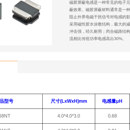
磁胶屏蔽电感是一种常见的电子
蔽效果。磁胶屏蔽材料通常是一
阻止外界电磁干扰信号对电感的影
采用磁性胶水涂敷结构，极大的
冲击强，经久耐用；闭合磁路结构
流相比传统功率电感高出30%。
品型号
尺寸
(LxWxH)mm
电感量
μH
68NT
4.0*4.0*3.0
0.68