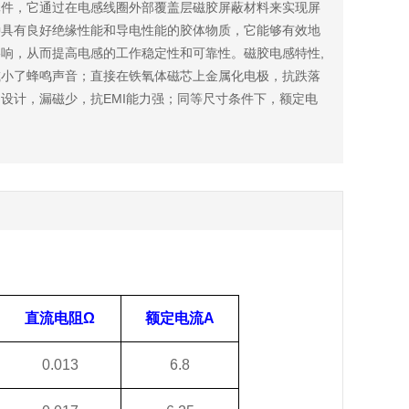
元件，它通过在电感线圈外部覆盖层磁胶屏蔽材料来实现屏
种具有良好绝缘性能和导电性能的胶体物质，它能够有效地
响，从而提高电感的工作稳定性和可靠性。磁胶电感特性,
减小了蜂鸣声音；直接在铁氧体磁芯上金属化电极，抗跌落
设计，漏磁少，抗EMI能力强；同等尺寸条件下，额定电
直流电阻
Ω
额定电流
A
0.013
6.8